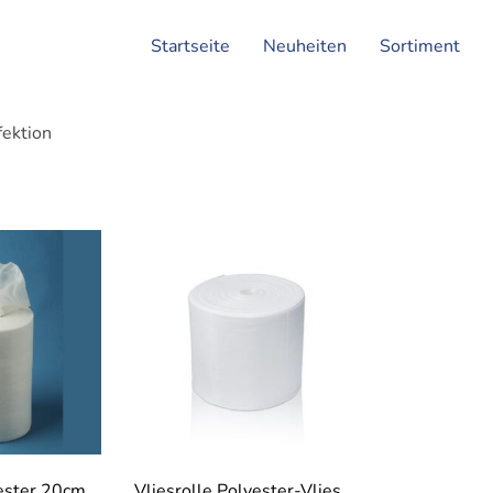
Startseite
Neuheiten
Sortiment
fektion
yester 20cm
Vliesrolle Polyester-Vlies