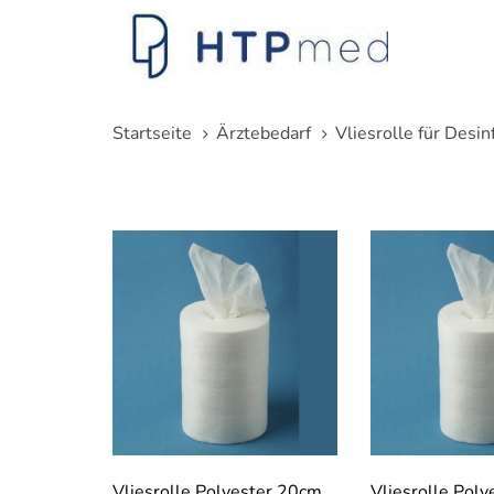
Links
Zum
überspringen
Inhalt
springen
Startseite
Ärztebedarf
Vliesrolle für Desin
Vliesrolle Polyester 20cm
Vliesrolle Pol