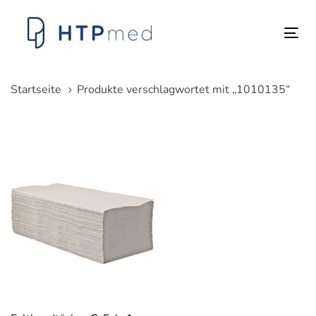
Links
Zum
überspringen
Inhalt
Tog
springen
nav
Startseite
Produkte verschlagwortet mit „1010135“