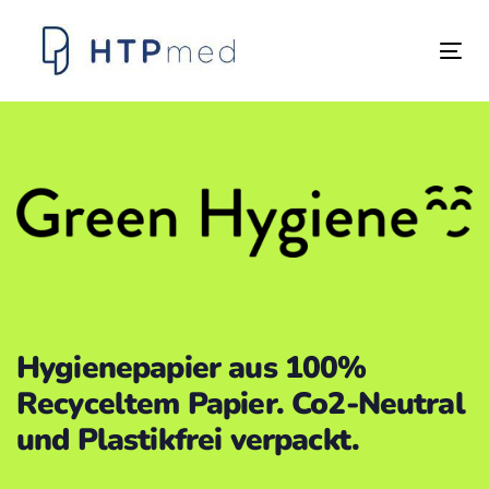
Links
Zum
überspringen
Inhalt
Tog
springen
nav
Hygienepapier aus 100%
Recyceltem Papier. Co2-Neutral
und Plastikfrei verpackt.