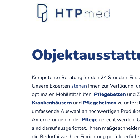
Links
Zum
überspringen
Inhalt
springen
Objektausstatt
Kompetente Beratung für den 24 Stunden-Einsat
Unsere Experten
stehen
Ihnen zur Verfügung, u
optimalen Mobilitätshilfen,
Pflegebetten
und Z
Krankenhäusern
und
Pflegeheimen
zu unters
umfassende Auswahl an hochwertigen Produkten
Anforderungen in der
Pflege
gerecht werden. 
sind darauf ausgerichtet, Ihnen maßgeschneider
die Bedürfnisse Ihrer Einrichtung perfekt erfülle