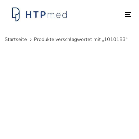
Links
Zum
überspringen
Inhalt
Tog
springen
nav
Startseite
Produkte verschlagwortet mit „1010183“