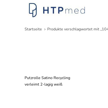
Links
Zum
überspringen
Inhalt
springen
Startseite
Produkte verschlagwortet mit „1
Putzrolle Satino Recycling
verleimt 2-lagig weiß