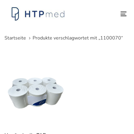
Links
Zum
überspringen
Inhalt
Tog
springen
nav
Startseite
Produkte verschlagwortet mit „1100070“