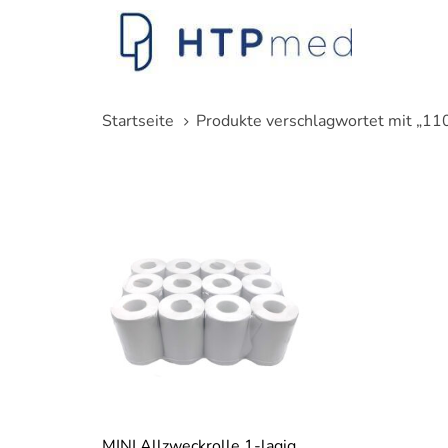
Links
Zum
überspringen
Inhalt
springen
Startseite
Produkte verschlagwortet mit „1
MINI Allzweckrolle 1-lagig