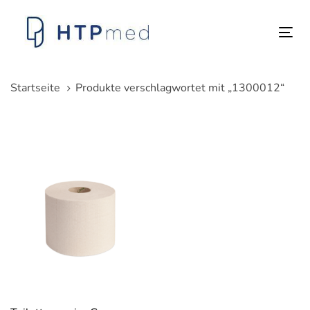
Links
Zum
überspringen
Inhalt
Tog
springen
nav
Startseite
Produkte verschlagwortet mit „1300012“