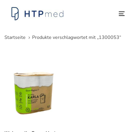
Links
Zum
überspringen
Inhalt
Tog
springen
nav
Startseite
Produkte verschlagwortet mit „1300053“