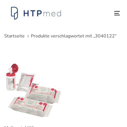
Links
Zum
überspringen
Inhalt
Tog
springen
nav
Startseite
Produkte verschlagwortet mit „3040122“