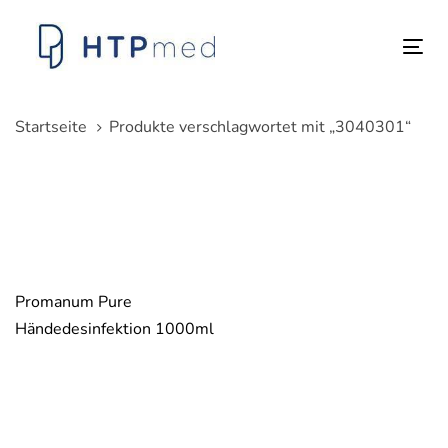
Links
Zum
überspringen
Inhalt
Tog
springen
nav
Startseite
Produkte verschlagwortet mit „3040301“
Promanum Pure
Händedesinfektion 1000ml