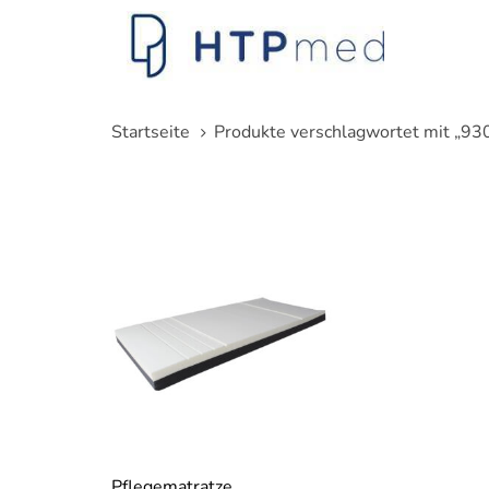
Links
Zum
überspringen
Inhalt
springen
Startseite
Produkte verschlagwortet mit „9
Pflegematratze