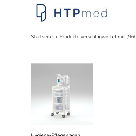
Links
Zum
überspringen
Inhalt
springen
Startseite
Produkte verschlagwortet mit „9
Hygiene-Pflegewagen