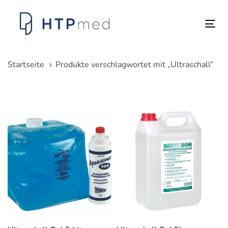
Links
Zum
überspringen
Inhalt
Tog
springen
nav
Startseite
Produkte verschlagwortet mit „Ultraschall“