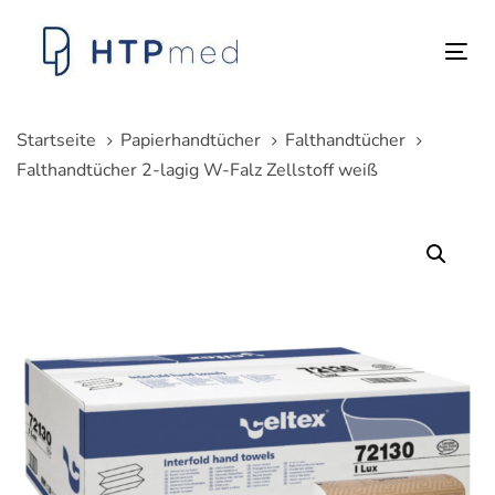
Links
Zum
überspringen
Inhalt
Tog
springen
nav
Startseite
Papierhandtücher
Falthandtücher
Falthandtücher 2-lagig W-Falz Zellstoff weiß