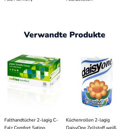
Verwandte Produkte
Falthandtücher 2-lagig C-
Küchenrollen 2-lagig
Falz Comfort Satino
DaisyOne Zellstoff weiß