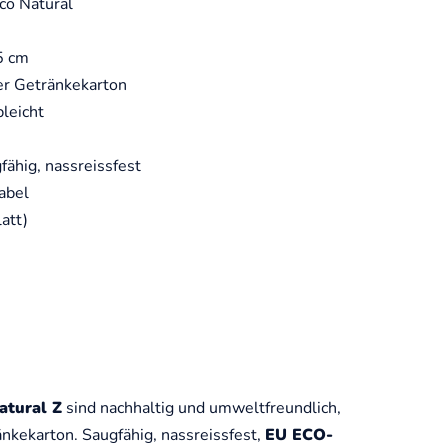
co Natural
5 cm
er Getränkekarton
leicht
fähig, nassreissfest
abel
att)
atural Z
sind nachhaltig und umweltfreundlich,
nkekarton. Saugfähig, nassreissfest,
EU ECO-