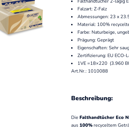
Falthandtücher 2-lagig E
Falzart: Z-Falz
Abmessungen: 23 x 23.
Material: 100% recycelt
Farbe: Naturbeige, ungeb
Prägung: Geprägt
Eigenschaften: Sehr saug
Zertifizierung: EU ECO-L
1VE =18×220 (3.960 Bl
Art.Nr.: 1010088
Beschreibung:
Die
Falthandtücher Eco N
aus
100%
recyceltem Geträ