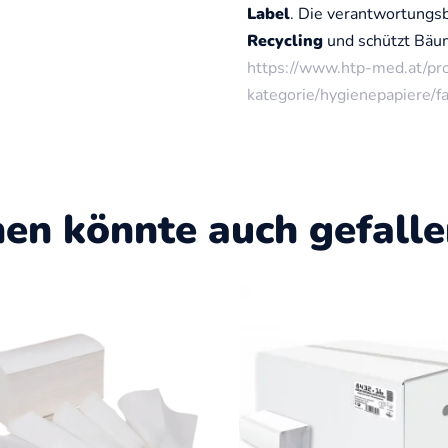
Label
. Die verantwortungs
Recycling
und schützt Bäu
https://www.htp-med.at/pr
kategorie/hygienepapiere/f
nen könnte auch gefall