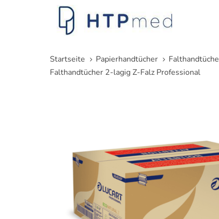
Links
Zum
überspringen
Inhalt
springen
Startseite
Papierhandtücher
Falthandtüche
Falthandtücher 2-lagig Z-Falz Professional