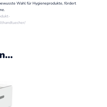
bewusste Wahl für Hygieneprodukte, fördert
me.
odukt-
althandtuecher/
en…