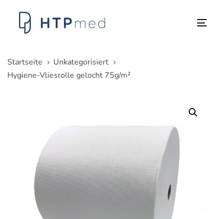
Links
Zum
überspringen
Inhalt
Tog
springen
nav
Startseite
Unkategorisiert
Hygiene-Vliesrolle gelocht 75g/m²