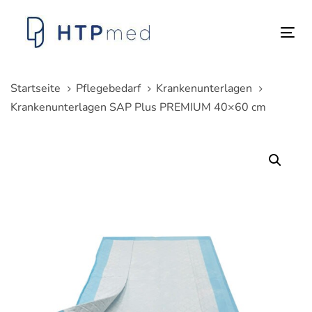
Links
Zum
überspringen
Inhalt
Tog
springen
nav
Startseite
Pflegebedarf
Krankenunterlagen
Krankenunterlagen SAP Plus PREMIUM 40×60 cm