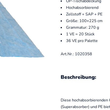
OP-Tischabdeckung
Hochabsorbierend
Zellstoff + SAP + PE
Größe: 100×225 cm
Grammatur: 270 g
1 VE = 20 Stück
36 VE pro Palette
Art.Nr.: 1020358
Beschreibung:
Diese hochabsorbierenden 
(Superabsorber) und PE bie