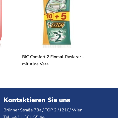
BIC Comfort 2 Einmal-Rasierer –
mit Aloe Vera
Kontaktieren Sie uns
Brünner Straße 73a /
TOP
2 /1210/ Wien
Tel: +43 1 361 55 44