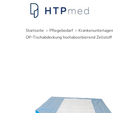
Links
Zum
überspringen
Inhalt
springen
Startseite
Pflegebedarf
Krankenunterlage
OP-Tischabdeckung hochabsorbierend Zellstoff