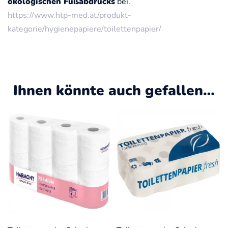
ökologischen Fußabdrucks
bei.
https://www.htp-med.at/produkt-
kategorie/hygienepapiere/toilettenpapier/
Ihnen könnte auch gefallen…