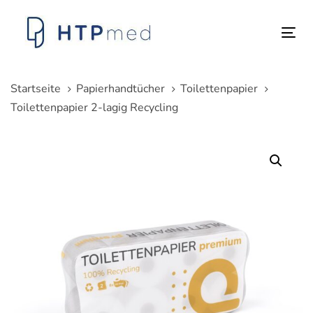
Links
Zum
überspringen
Inhalt
Tog
springen
nav
Startseite
Papierhandtücher
Toilettenpapier
Toilettenpapier 2-lagig Recycling