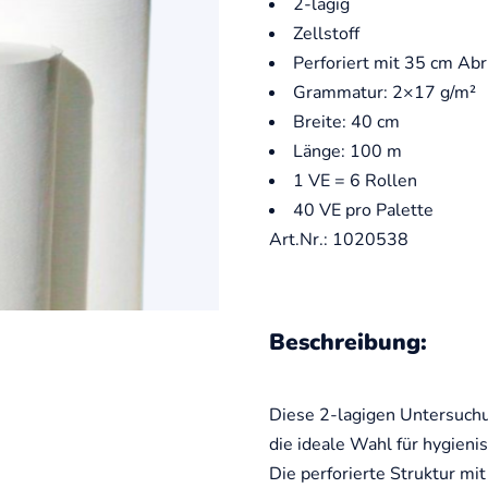
2-lagig
Zellstoff
Perforiert mit 35 cm Abr
Grammatur: 2×17 g/m²
Breite: 40 cm
Länge: 100 m
1 VE = 6 Rollen
40 VE pro Palette
Art.Nr.: 1020538
Beschreibung:
Diese 2-lagigen Untersuchu
die ideale Wahl für hygien
Die perforierte Struktur mi