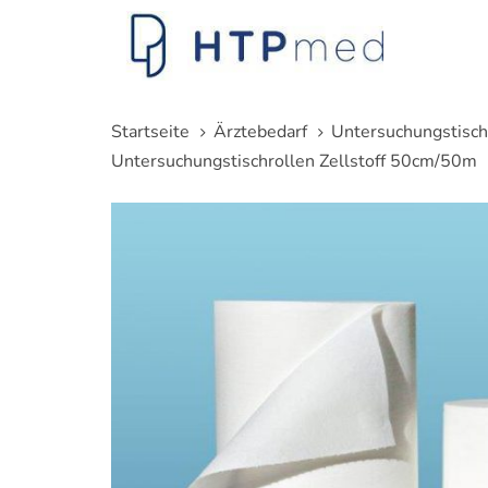
Links
Zum
überspringen
Inhalt
springen
Startseite
Ärztebedarf
Untersuchungstisch
Untersuchungstischrollen Zellstoff 50cm/50m