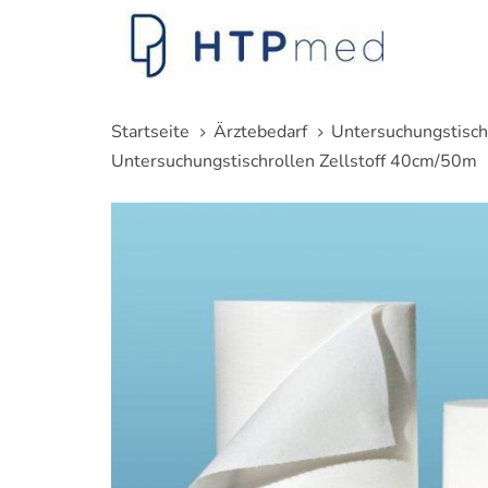
Links
Zum
überspringen
Inhalt
springen
Startseite
Ärztebedarf
Untersuchungstisch
Untersuchungstischrollen Zellstoff 40cm/50m