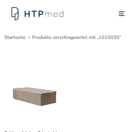
Links
Zum
überspringen
Inhalt
Tog
springen
nav
Startseite
Produkte verschlagwortet mit „1010030“