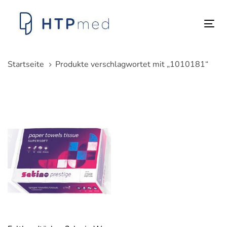
Links
Zum
überspringen
Inhalt
Tog
springen
nav
Startseite
Produkte verschlagwortet mit „1010181“