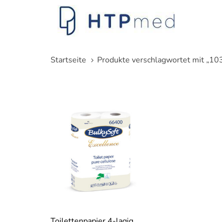
Links
Zum
überspringen
Inhalt
springen
Startseite
Produkte verschlagwortet mit „1
Toilettenpapier 4-lagig,