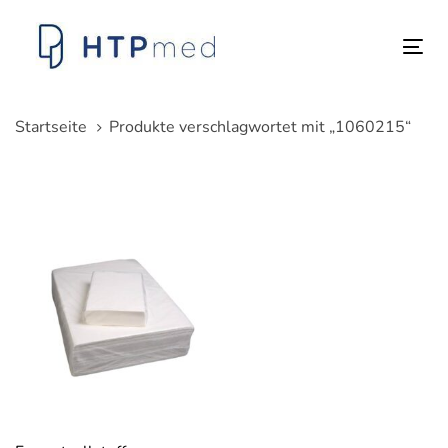
Links
Zum
überspringen
Inhalt
Tog
springen
nav
Startseite
Produkte verschlagwortet mit „1060215“