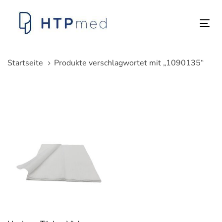
Links
Zum
überspringen
Inhalt
Tog
springen
nav
Startseite
Produkte verschlagwortet mit „1090135“