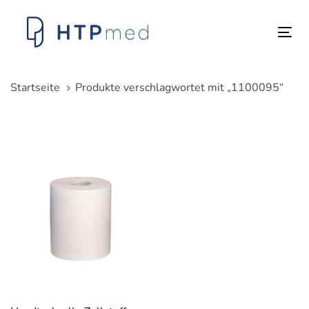
Links
Zum
überspringen
Inhalt
Tog
springen
nav
Startseite
Produkte verschlagwortet mit „1100095“