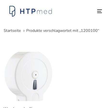
Links
Zum
überspringen
Inhalt
Tog
springen
nav
Startseite
Produkte verschlagwortet mit „1200100“