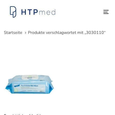
Links
Zum
überspringen
Inhalt
Tog
springen
nav
Startseite
Produkte verschlagwortet mit „3030110“