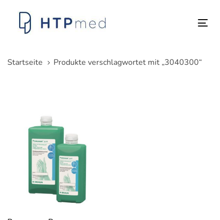
Links
Zum
überspringen
Inhalt
Tog
springen
nav
Startseite
Produkte verschlagwortet mit „3040300“