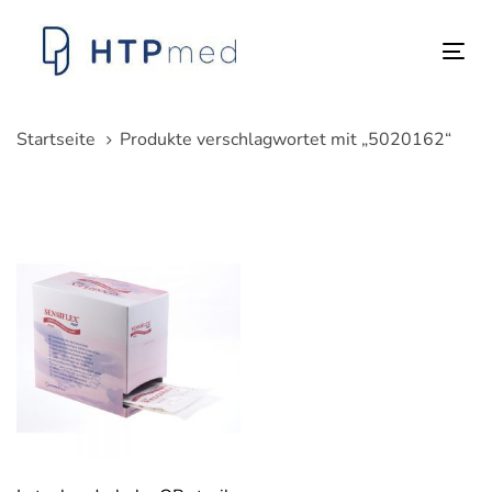
Links
Zum
überspringen
Inhalt
Tog
springen
nav
Startseite
Produkte verschlagwortet mit „5020162“