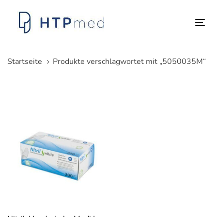
Links
Zum
überspringen
Inhalt
Tog
springen
nav
Startseite
Produkte verschlagwortet mit „5050035M“