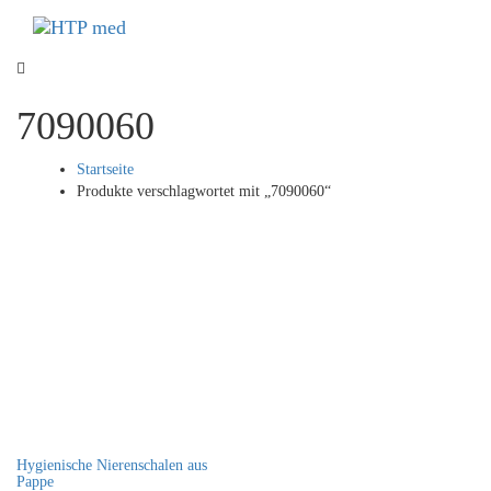
Links
Zum
überspringen
Inhalt
Toggle
springen
navigat
7090060
Startseite
Produkte verschlagwortet mit „7090060“
Hygienische Nierenschalen aus
Pappe