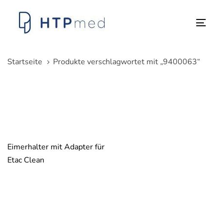
Links
Zum
überspringen
Inhalt
Tog
springen
nav
Startseite
Produkte verschlagwortet mit „9400063“
Eimerhalter mit Adapter für
Etac Clean