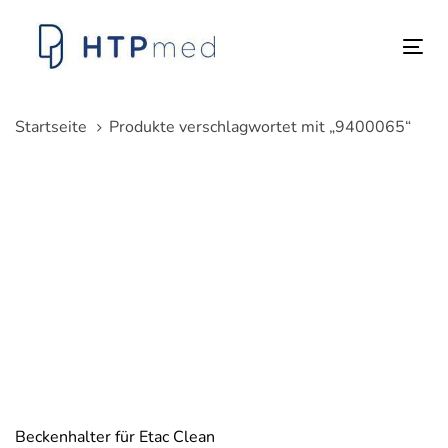
Links
Zum
überspringen
Inhalt
Tog
springen
nav
Startseite
Produkte verschlagwortet mit „9400065“
Beckenhalter für Etac Clean