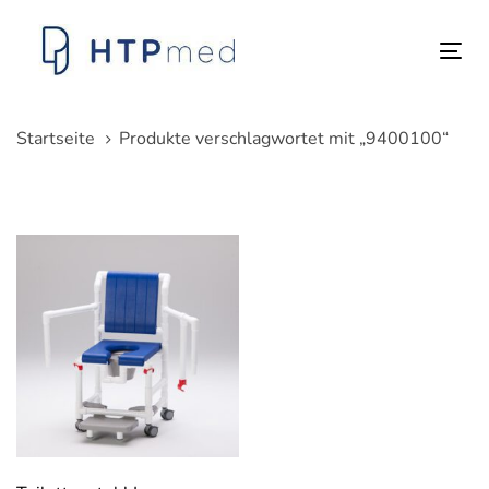
Links
Zum
überspringen
Inhalt
Tog
springen
nav
Startseite
Produkte verschlagwortet mit „9400100“