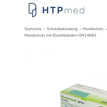
Links
Zum
überspringen
Inhalt
springen
Startseite
Schutzbekleidung
Mundschutz
Mundschutz mit Elastikbändern EN14683