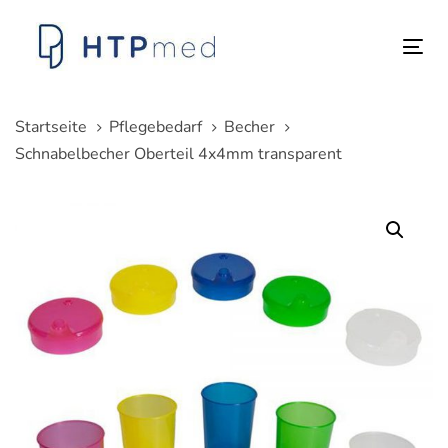
Links
Zum
überspringen
Inhalt
Tog
springen
nav
Startseite
Pflegebedarf
Becher
Schnabelbecher Oberteil 4x4mm transparent