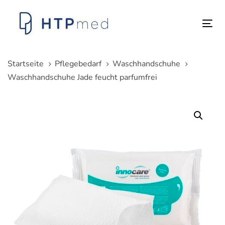
Links
Zum
überspringen
Inhalt
Tog
springen
nav
Startseite
Pflegebedarf
Waschhandschuhe
Waschhandschuhe Jade feucht parfumfrei