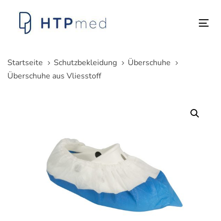
Links
Zum
überspringen
Inhalt
Tog
springen
nav
Startseite
Schutzbekleidung
Überschuhe
Überschuhe aus Vliesstoff