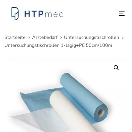
Links
Zum
überspringen
Inhalt
Tog
springen
nav
Startseite
Ärztebedarf
Untersuchungstischrollen
Untersuchungstischrollen 1-lagig+PE 50cm/100m