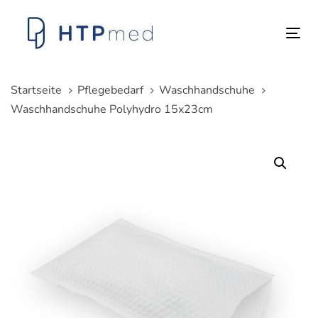
Links
Zum
überspringen
Inhalt
Tog
springen
nav
Startseite
Pflegebedarf
Waschhandschuhe
Waschhandschuhe Polyhydro 15x23cm