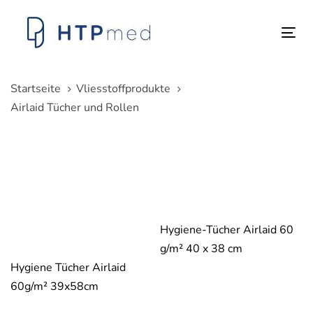
Links
Zum
überspringen
Inhalt
Tog
springen
nav
Startseite
Vliesstoffprodukte
Airlaid Tücher und Rollen
Hygiene-Tücher Airlaid 60
g/m² 40 x 38 cm
Hygiene Tücher Airlaid
60g/m² 39x58cm