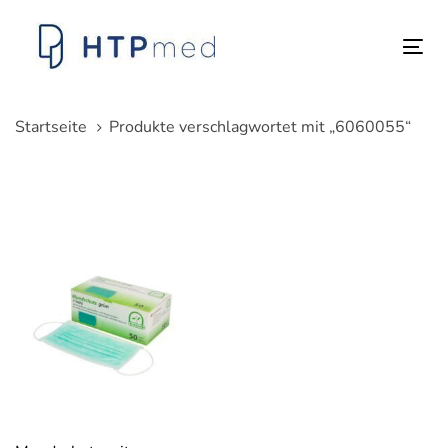
Links
Zum
überspringen
Inhalt
Tog
springen
nav
Startseite
Produkte verschlagwortet mit „6060055“